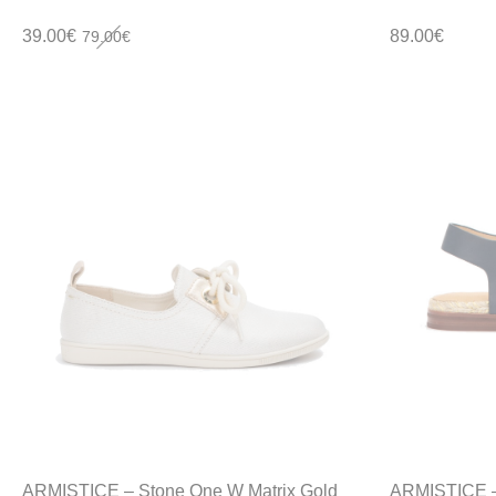
Le
Le
39.00
€
89.00
€
79.00
€
prix
prix
initial
actuel
était :
est :
79.00€.
39.00€.
ARMISTICE – Stone One W Matrix Gold
ARMISTICE – 