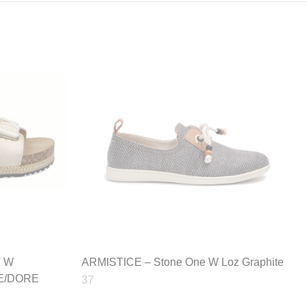
T W
ARMISTICE – Stone One W Loz Graphite
E/DORE
37