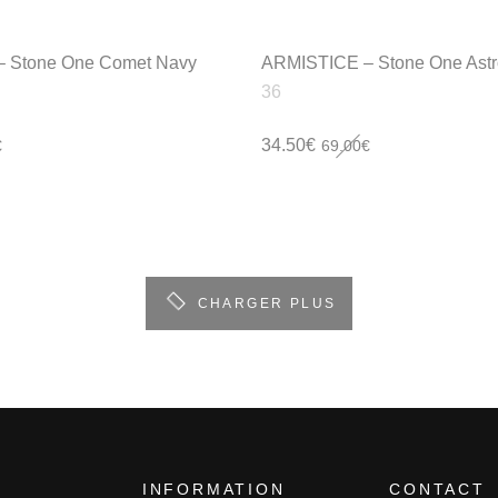
 Stone One Comet Navy
ARMISTICE – Stone One Astr
36
Le
Le
34.50
€
€
69.00
€
prix
prix
initial
actuel
était :
est :
€.
69.00€.
34.50€.
CHARGER PLUS
INFORMATION
CONTACT