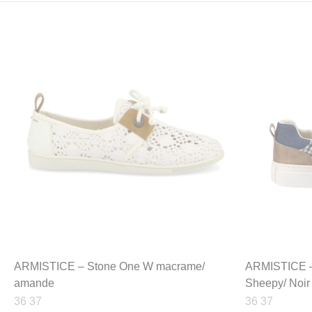
ARMISTICE – Stone One W macrame/
ARMISTICE –
amande
Sheepy/ Noir 
36 37
36 37