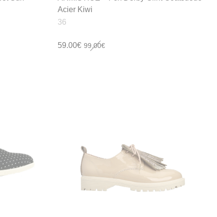
Acier Kiwi
36
Le
Le
59.00
€
99.00
€
prix
prix
initial
actuel
était :
est :
99.00€.
59.00€.