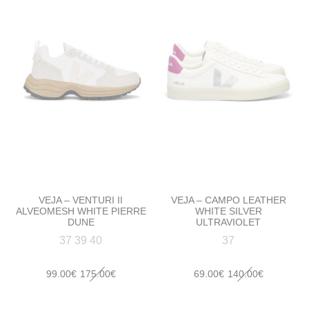
VEJA – VENTURI II
VEJA – CAMPO LEATHER
ALVEOMESH WHITE PIERRE
WHITE SILVER
DUNE
ULTRAVIOLET
37 39 40
37
Le
Le
Le
Le
99.00
€
175.00
€
69.00
€
140.00
€
prix
prix
prix
prix