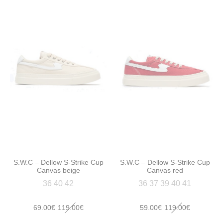
initial
actuel
initial
actuel
était :
est :
était :
est :
175.00€.
99.00€.
140.00€.
69.00€.
S.W.C – Dellow S-Strike Cup
S.W.C – Dellow S-Strike Cup
Canvas beige
Canvas red
36 40 42
36 37 39 40 41
Le
Le
Le
Le
69.00
€
119.00
€
59.00
€
119.00
€
prix
prix
prix
prix