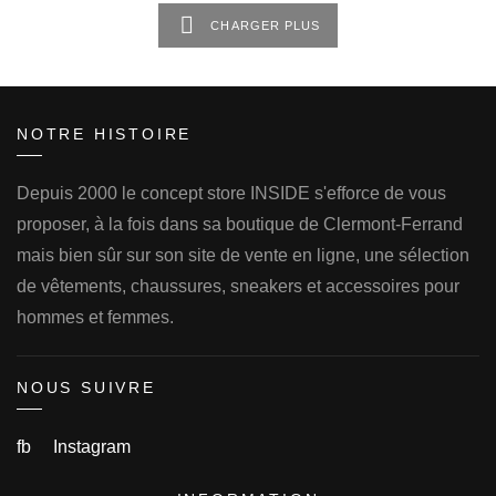
initial
actuel
initial
actuel
CHARGER PLUS
était :
est :
était :
est :
119.00€.
69.00€.
119.00€.
59.00€.
NOTRE HISTOIRE
Depuis 2000 le concept store INSIDE s'efforce de vous
proposer, à la fois dans sa boutique de Clermont-Ferrand
mais bien sûr sur son site de vente en ligne, une sélection
de vêtements, chaussures, sneakers et accessoires pour
hommes et femmes.
NOUS SUIVRE
fb
Instagram