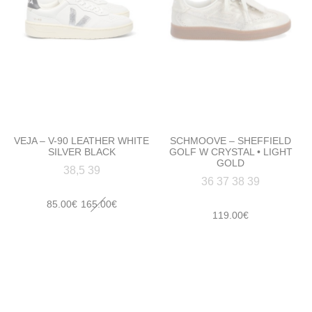
VEJA – V-90 LEATHER WHITE
SCHMOOVE – SHEFFIELD
SILVER BLACK
GOLF W CRYSTAL • LIGHT
GOLD
38,5 39
36 37 38 39
Le
Le
85.00
€
165.00
€
119.00
€
prix
prix
initial
actuel
était :
est :
165.00€.
85.00€.