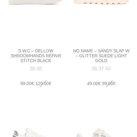
S.W.C – DELLOW
NO NAME – SANDY SLAP W
SHROOMHANDS REPAIR
– GLITTER SUEDE LIGHT
STITCH BLACK
GOLD
38 40
36 37 40
Le
Le
Le
Le
99.00
€
129.00
€
49.00
€
99.00
€
prix
prix
prix
prix
initial
actuel
initial
actuel
était :
est :
était :
est :
129.00€.
99.00€.
99.00€.
49.00€.