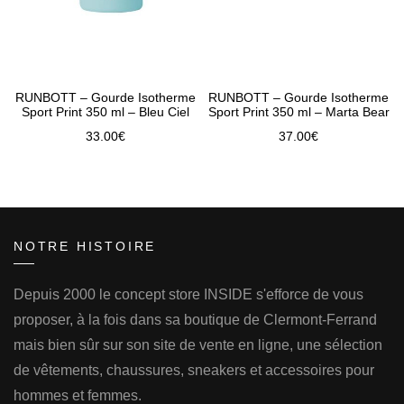
RUNBOTT – Gourde Isotherme
RUNBOTT – Gourde Isotherme
Sport Print 350 ml – Bleu Ciel
Sport Print 350 ml – Marta Bear
33.00
€
37.00
€
NOTRE HISTOIRE
Depuis 2000 le concept store INSIDE s'efforce de vous
proposer, à la fois dans sa boutique de Clermont-Ferrand
mais bien sûr sur son site de vente en ligne, une sélection
de vêtements, chaussures, sneakers et accessoires pour
hommes et femmes.