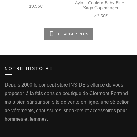
Ayla – Couleur Baby Blue –
19.95
€
Saga Copenhagen
42.50
€
CHARGER PLUS
NOTRE HISTOIRE
Depuis 2000 le concept store INSIDE s'efforce de vous
proposer, à la fois dans sa boutique de Clermont-Ferrand
mais bien sûr sur son site de vente en ligne, une sélection
de vêtements, chaussures, sneakers et accessoires pour
hommes et femmes.