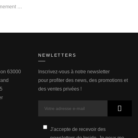
ainement …
NEWLETTERS
llon 63000
Inscrivez-vous à notre newsletter
rand
pour profiter des news, des promotions et
75
des ventes privées !
er
J'accepte de recevoir des
newsletters de Inside. Je peux me